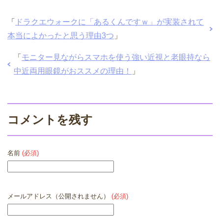
「
ドラクエウォークに「あるくんですｗ」が実装されて
本当によかったと思う理由3つ
」
「
モニター見ながらスマホを使う強い近視と老眼持なら
中近両用眼鏡がおススメの理由！
」
コメントを残す
名前
(必須)
メールアドレス（公開されません）
(必須)