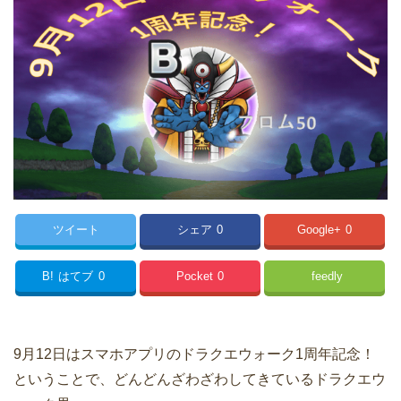
ツイート
シェア
0
Google+
0
B!
はてブ
0
Pocket
0
feedly
9月12日はスマホアプリのドラクエウォーク1周年記念！
ということで、どんどんざわざわしてきているドラクエウ