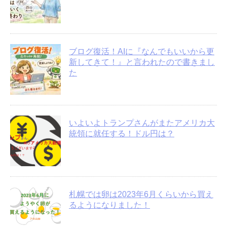
ブログ復活！AIに『なんでもいいから更
新してきて！』と言われたので書きまし
た
いよいよトランプさんがまたアメリカ大
統領に就任する！ドル円は？
札幌では卵は2023年6月くらいから買え
るようになりました！