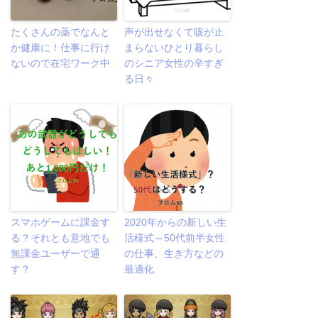
たくさんの薬でなんと
声が出せなくて咳が止
か健康に！仕事に行け
まらないひとり暮らし
ないので在宅ワーク中
のシニア女性の辛すぎ
る日々
スマホゲームに課金す
2020年からの新しい生
る？それとも意地でも
活様式～50代前半女性
無課金ユーザーで通
の仕事、生き方などの
す？
最適化