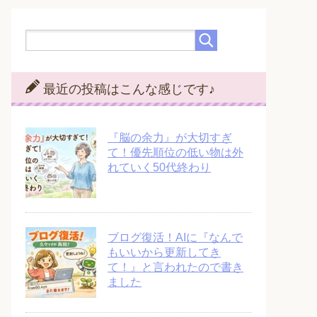
最近の投稿はこんな感じです♪
『脳の余力』が大切すぎ
て！優先順位の低い物は外
れていく50代終わり
ブログ復活！AIに『なんで
もいいから更新してき
て！』と言われたので書き
ました