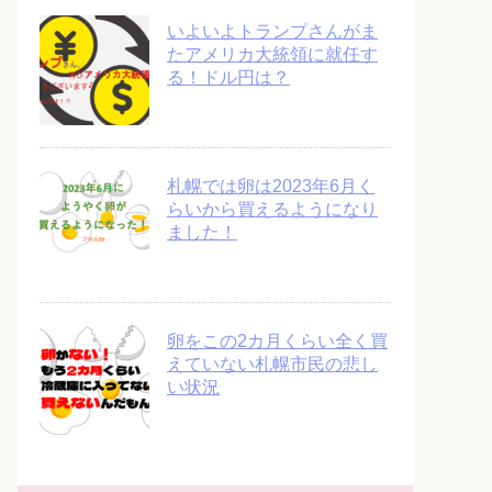
いよいよトランプさんがま
たアメリカ大統領に就任す
る！ドル円は？
札幌では卵は2023年6月く
らいから買えるようになり
ました！
卵をこの2カ月くらい全く買
えていない札幌市民の悲し
い状況