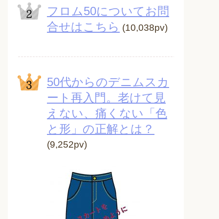
フロム50についてお問
合せはこちら
(10,038pv)
50代からのデニムスカ
ート再入門。老けて見
えない、痛くない「色
と形」の正解とは？
(9,252pv)