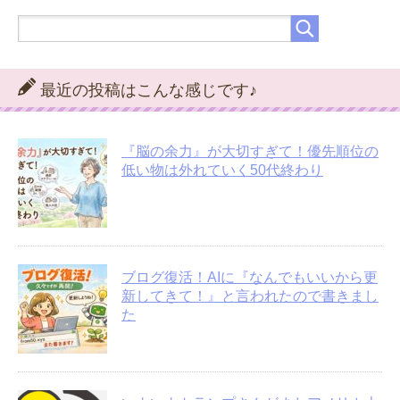
最近の投稿はこんな感じです♪
『脳の余力』が大切すぎて！優先順位の
低い物は外れていく50代終わり
ブログ復活！AIに『なんでもいいから更
新してきて！』と言われたので書きまし
た