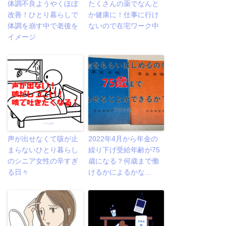
体調不良ようやくほぼ
たくさんの薬でなんと
改善！ひとり暮らしで
か健康に！仕事に行け
体調を崩す中で老後を
ないので在宅ワーク中
イメージ
声が出せなくて咳が止
2022年4月から年金の
まらないひとり暮らし
繰り下げ受給年齢が75
のシニア女性の辛すぎ
歳になる？何歳まで働
る日々
けるかによるかな…