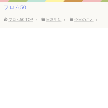
フロム50
フロム50
TOP
日常生活
今日のこと