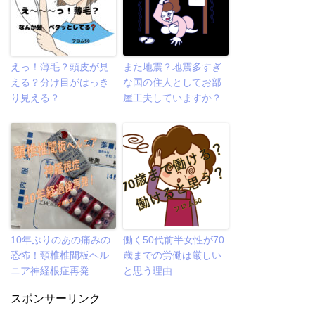
えっ！薄毛？頭皮が見
また地震？地震多すぎ
える？分け目がはっき
な国の住人としてお部
り見える？
屋工夫していますか？
10年ぶりのあの痛みの
働く50代前半女性が70
恐怖！頸椎椎間板ヘル
歳までの労働は厳しい
ニア神経根症再発
と思う理由
スポンサーリンク