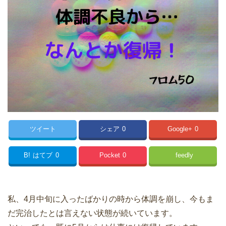
ツイート
シェア
0
Google+
0
B!
はてブ
0
Pocket
0
feedly
私、4月中旬に入ったばかりの時から体調を崩し、今もま
だ完治したとは言えない状態が続いています。