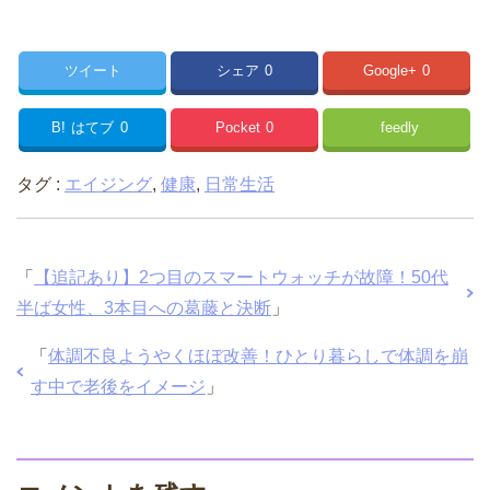
ツイート
シェア
0
Google+
0
B!
はてブ
0
Pocket
0
feedly
タグ :
エイジング
,
健康
,
日常生活
「
【追記あり】2つ目のスマートウォッチが故障！50代
半ば女性、3本目への葛藤と決断
」
「
体調不良ようやくほぼ改善！ひとり暮らしで体調を崩
す中で老後をイメージ
」