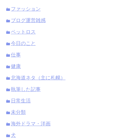
ファッション
ブログ運営雑感
ペットロス
今日のこと
仕事
健康
北海道ネタ（主に札幌）
執筆した記事
日常生活
未分類
海外ドラマ・洋画
犬