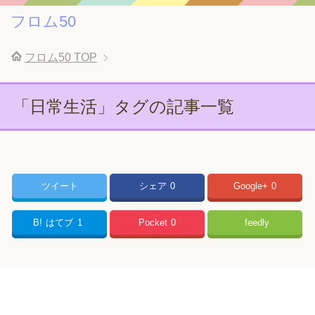
フロム50
フロム50
TOP
「日常生活」タグの記事一覧
ツイート
シェア
0
Google+
0
B!
はてブ
1
Pocket
0
feedly