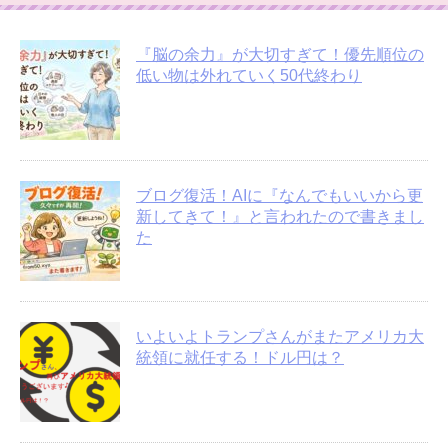
『脳の余力』が大切すぎて！優先順位の
低い物は外れていく50代終わり
ブログ復活！AIに『なんでもいいから更
新してきて！』と言われたので書きまし
た
いよいよトランプさんがまたアメリカ大
統領に就任する！ドル円は？