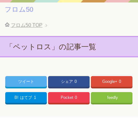
フロム50
フロム50
TOP
「ペットロス」の記事一覧
ツイート
シェア
0
Google+
0
B!
はてブ
1
Pocket
0
feedly