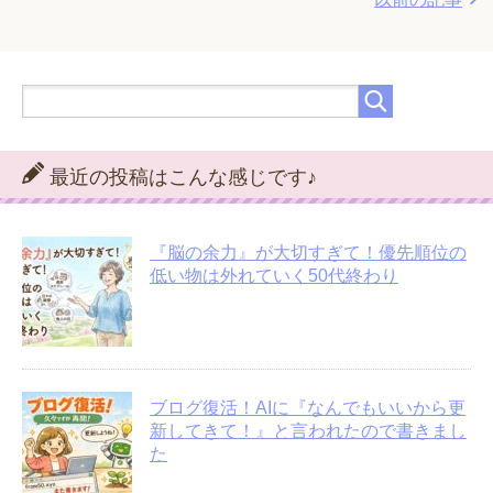
最近の投稿はこんな感じです♪
『脳の余力』が大切すぎて！優先順位の
低い物は外れていく50代終わり
ブログ復活！AIに『なんでもいいから更
新してきて！』と言われたので書きまし
た