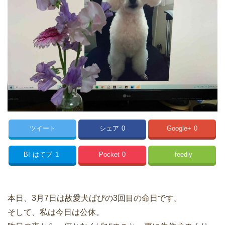
ツイート
シェア
0
Google+
0
B!
はてブ
1
Pocket
0
feedly
本日、3月7日は故愛犬ぱぴの3回目の命日です。
そして、私は今日は公休。