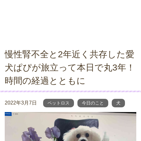
慢性腎不全と2年近く共存した愛
犬ぱぴが旅立って本日で丸3年！
時間の経過とともに
2022年3月7日
ペットロス
今日のこと
犬