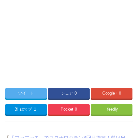
ツイート
シェア
0
Google+
0
B!
はてブ
1
Pocket
0
feedly
「
「ファファモ」でコロナワクチン3回目接種！熱は出