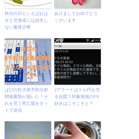
秋分の日といえばおは
あけましておめでとう
ぎと北海道には自生し
ございます
ない曼殊沙華
ぱぴの狂犬病予防注射
Jアラートはドル円を売
関係書類が届いた！そ
る合図？対象地域のFX
れを見て死亡届をネッ
好きはこそこそと？
トで送信