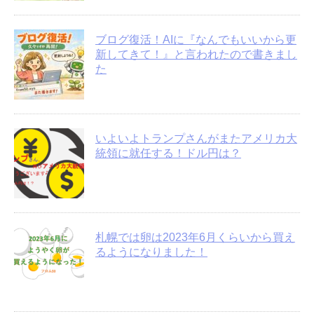
ブログ復活！AIに『なんでもいいから更
新してきて！』と言われたので書きまし
た
いよいよトランプさんがまたアメリカ大
統領に就任する！ドル円は？
札幌では卵は2023年6月くらいから買え
るようになりました！