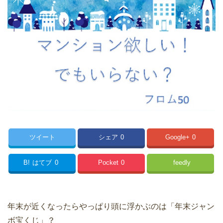
ツイート
シェア
0
Google+
0
B!
はてブ
0
Pocket
0
feedly
年末が近くなったらやっぱり頭に浮かぶのは「年末ジャン
ボ宝くじ」？