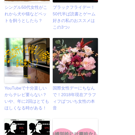
シングル50代女性がこ
ブラックフライデー！
れから犬や猫などペッ
50代半ば読書とゲーム
トを飼うとしたら？
好きの私のおススメは
この3つ♪
YouTubeで十分楽しい
国際女性デーにちなん
からテレビ要らない？
で！2018年現在アラフ
いや、年に2回はとても
ィフばついち女性の本
ほしくなる時がある！
音