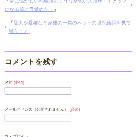
「
夢に懐かしい地域猫のような茶色い大猫が！ドアップ
になる前に目覚めた！
」
「
愛犬や愛猫など家族の一員のペットの強制給餌を見て
思うこと
」
コメントを残す
名前
(必須)
メールアドレス（公開されません）
(必須)
ウェブサイト