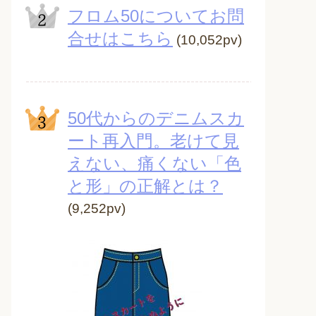
フロム50についてお問
合せはこちら
(10,052pv)
50代からのデニムスカ
ート再入門。老けて見
えない、痛くない「色
と形」の正解とは？
(9,252pv)