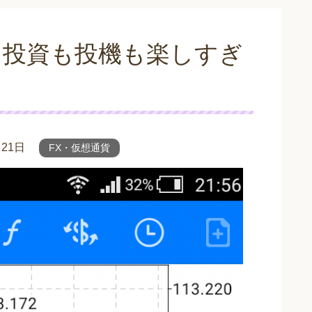
？投資も投機も楽しすぎ
月21日
FX・仮想通貨