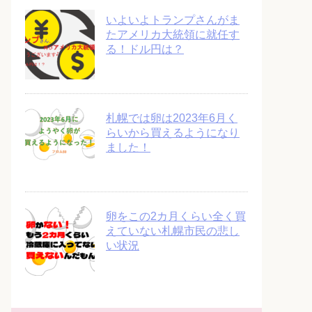
いよいよトランプさんがま
たアメリカ大統領に就任す
る！ドル円は？
札幌では卵は2023年6月く
らいから買えるようになり
ました！
卵をこの2カ月くらい全く買
えていない札幌市民の悲し
い状況