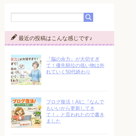
最近の投稿はこんな感じです♪
『脳の余力』が大切すぎ
て！優先順位の低い物は外
れていく50代終わり
ブログ復活！AIに『なんで
もいいから更新してき
て！』と言われたので書き
ました