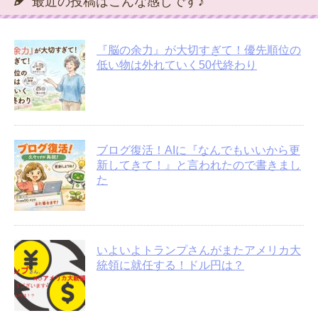
最近の投稿はこんな感じです♪
『脳の余力』が大切すぎて！優先順位の
低い物は外れていく50代終わり
ブログ復活！AIに『なんでもいいから更
新してきて！』と言われたので書きまし
た
いよいよトランプさんがまたアメリカ大
統領に就任する！ドル円は？