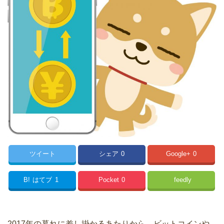
ツイート
シェア
0
Google+
0
B!
はてブ
1
Pocket
0
feedly
2017年の暮れに差し掛かるあたりから、ビットコインや