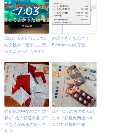
2021年50代半ばばつい
表示できたなんて！
ち女性が「密かに」買
Evernoteの文字数
ってよかったもの4つ
住所転送中なのに年賀
10年ぶりのあの痛みの
状が1枚！転送不要で不
恐怖！頸椎椎間板ヘル
便な時があるの知って
ニア神経根症再発
た？