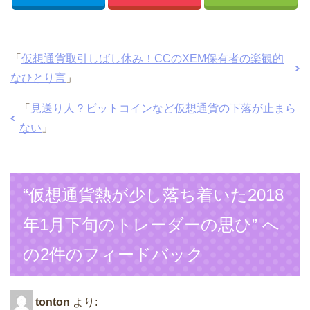
「
仮想通貨取引しばし休み！CCのXEM保有者の楽観的
なひとり言
」
「
見送り人？ビットコインなど仮想通貨の下落が止まら
ない
」
“仮想通貨熱が少し落ち着いた2018
年1月下旬のトレーダーの思ひ” へ
の2件のフィードバック
tonton
より: