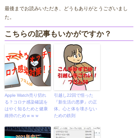
最後までお読みいただき、どうもありがとうございまし
た。
こちらの記事もいかがですか？
Apple Watch売り切れ
引越し22回で悟った
る？コロナ感染確認を
『新生活の悪夢』の正
はやく知るためと健康
体。心と体を壊さない
維持のためｗｗｗ
ための鉄則