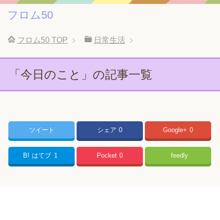
フロム50
フロム50
TOP
日常生活
「今日のこと」の記事一覧
ツイート
シェア
0
Google+
0
B!
はてブ
1
Pocket
0
feedly