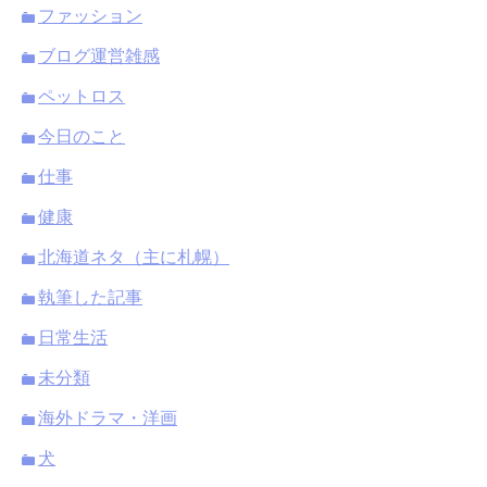
ファッション
ブログ運営雑感
ペットロス
今日のこと
仕事
健康
北海道ネタ（主に札幌）
執筆した記事
日常生活
未分類
海外ドラマ・洋画
犬