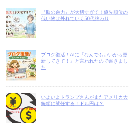
『脳の余力』が大切すぎて！優先順位の
低い物は外れていく50代終わり
ブログ復活！AIに『なんでもいいから更
新してきて！』と言われたので書きまし
た
いよいよトランプさんがまたアメリカ大
統領に就任する！ドル円は？