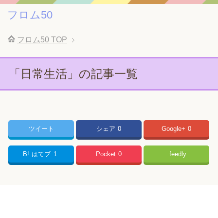
フロム50
フロム50
TOP
「日常生活」の記事一覧
ツイート
シェア
0
Google+
0
B!
はてブ
1
Pocket
0
feedly