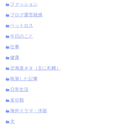
ファッション
ブログ運営雑感
ペットロス
今日のこと
仕事
健康
北海道ネタ（主に札幌）
執筆した記事
日常生活
未分類
海外ドラマ・洋画
犬