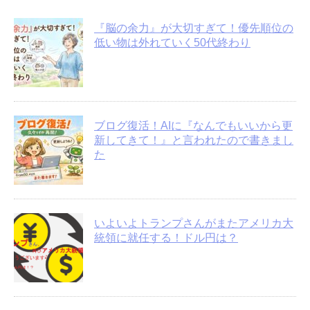
『脳の余力』が大切すぎて！優先順位の
低い物は外れていく50代終わり
ブログ復活！AIに『なんでもいいから更
新してきて！』と言われたので書きまし
た
いよいよトランプさんがまたアメリカ大
統領に就任する！ドル円は？