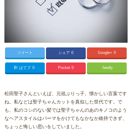
ツイート
シェア
0
Google+
0
B!
はてブ
0
Pocket
0
feedly
松田聖子さんといえば、元祖ぶりっ子。懐かしい言葉です
ね。私などは聖子ちゃんカットを真似した世代です。で
も、私のコシのない髪では聖子ちゃんのあのキノコのよう
なヘアスタイルはパーマをかけてもなかなか維持できず、
ちょっと悔しい思いをしていました。