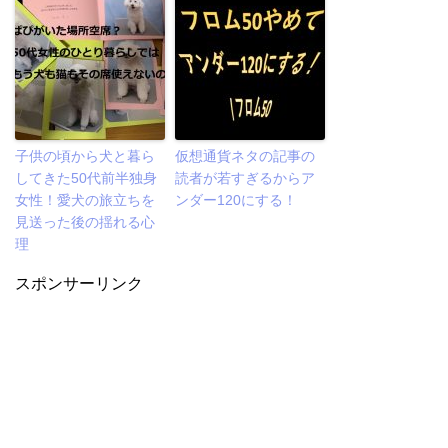
子供の頃から犬と暮ら
仮想通貨ネタの記事の
してきた50代前半独身
読者が若すぎるからア
女性！愛犬の旅立ちを
ンダー120にする！
見送った後の揺れる心
理
スポンサーリンク