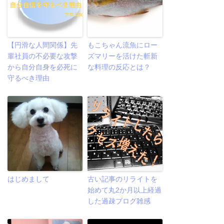
【円滑な人間関係】先
もこちゃん流魚にロー
輩社員の不必要な攻撃
ズマリーを活けた斬新
から自分自身を必死に
な料理の反応とは？
守るべき理由
はじめまして
古い記事のリライトを
始めて丸2か月以上経過
した過疎ブログ雑感