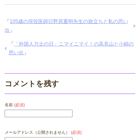
「
105歳の現役医師日野原重明先生の旅立ちと私の思い
出
」
「
「外国人力士の日」ニマイニマイ！の高見山と小錦の
思い出
」
コメントを残す
名前
(必須)
メールアドレス（公開されません）
(必須)