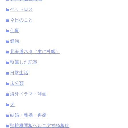
ペットロス
今日のこと
仕事
健康
北海道ネタ（主に札幌）
執筆した記事
日常生活
未分類
海外ドラマ・洋画
犬
結婚・離婚・再婚
頸椎椎間板ヘルニア神経根症