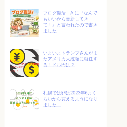
ブログ復活！AIに『なんで
もいいから更新してき
て！』と言われたので書き
ました
いよいよトランプさんがま
たアメリカ大統領に就任す
る！ドル円は？
札幌では卵は2023年6月く
らいから買えるようになり
ました！