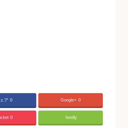
ェア
0
Google+
0
cket
0
feedly