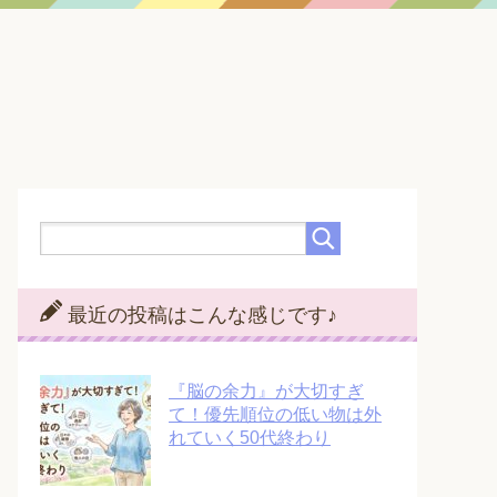
最近の投稿はこんな感じです♪
『脳の余力』が大切すぎ
て！優先順位の低い物は外
れていく50代終わり