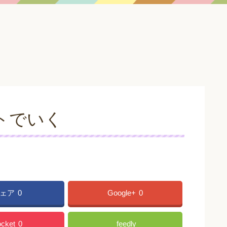
クトでいく
ェア
0
Google+
0
cket
0
feedly