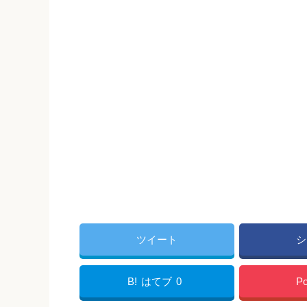
ツイート
シ
B!
はてブ
0
Po