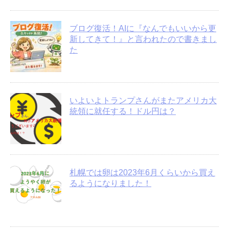
ブログ復活！AIに『なんでもいいから更
新してきて！』と言われたので書きまし
た
いよいよトランプさんがまたアメリカ大
統領に就任する！ドル円は？
札幌では卵は2023年6月くらいから買え
るようになりました！