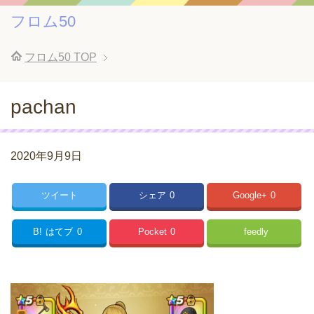
フロム50
フロム50
TOP
pachan
2020年9月9日
ツイート
シェア
0
Google+
0
B!
はてブ
0
Pocket
0
feedly