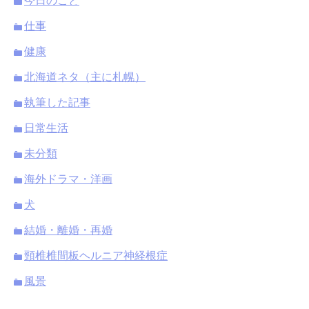
今日のこと
仕事
健康
北海道ネタ（主に札幌）
執筆した記事
日常生活
未分類
海外ドラマ・洋画
犬
結婚・離婚・再婚
頸椎椎間板ヘルニア神経根症
風景