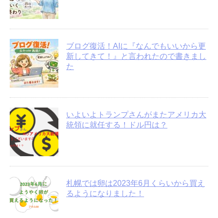
ブログ復活！AIに『なんでもいいから更
新してきて！』と言われたので書きまし
た
いよいよトランプさんがまたアメリカ大
統領に就任する！ドル円は？
札幌では卵は2023年6月くらいから買え
るようになりました！