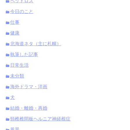
ペットロス
今日のこと
仕事
健康
北海道ネタ（主に札幌）
執筆した記事
日常生活
未分類
海外ドラマ・洋画
犬
結婚・離婚・再婚
頸椎椎間板ヘルニア神経根症
風景