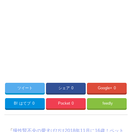
ツイート
シェア
0
Google+
0
B!
はてブ
0
Pocket
0
feedly
「
慢性腎不全の愛犬ぱぴは2018年11月に16歳！ペット