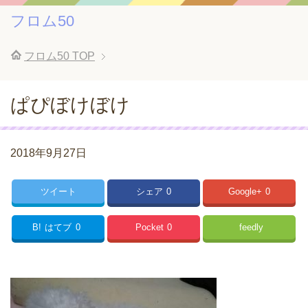
フロム50
フロム50
TOP
ぱぴぼけぼけ
2018年9月27日
ツイート
シェア
0
Google+
0
B!
はてブ
0
Pocket
0
feedly