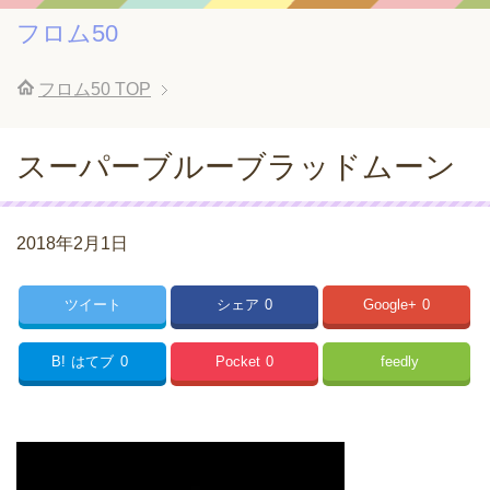
フロム50
フロム50
TOP
スーパーブルーブラッドムーン
2018年2月1日
ツイート
シェア
0
Google+
0
B!
はてブ
0
Pocket
0
feedly