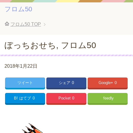
フロム50
フロム50
TOP
ぼっちおせち, フロム50
2018年1月22日
ツイート
シェア
0
Google+
0
B!
はてブ
0
Pocket
0
feedly