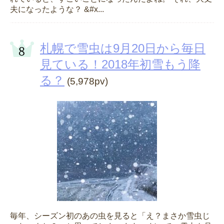
夫になったような？ &#x...
札幌で雪虫は9月20日から毎日
見ている！2018年初雪もう降
る？
(5,978pv)
毎年、シーズン初のあの虫を見ると「え？まさか雪虫じ