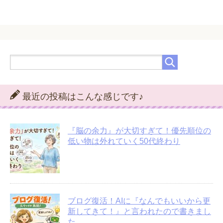
最近の投稿はこんな感じです♪
『脳の余力』が大切すぎて！優先順位の
低い物は外れていく50代終わり
ブログ復活！AIに『なんでもいいから更
新してきて！』と言われたので書きまし
た