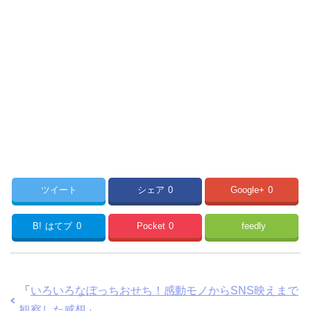
ツイート
シェア
0
Google+
0
B!
はてブ
0
Pocket
0
feedly
「
いろいろなぼっちおせち！感動モノからSNS映えまで
観察した感想
」