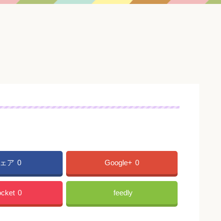
ェア
0
Google+
0
cket
0
feedly