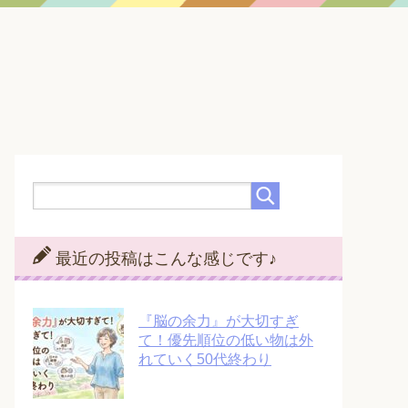
最近の投稿はこんな感じです♪
『脳の余力』が大切すぎ
て！優先順位の低い物は外
れていく50代終わり