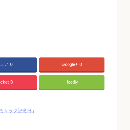
ェア
0
Google+
0
cket
0
feedly
るサラダ記念日
」