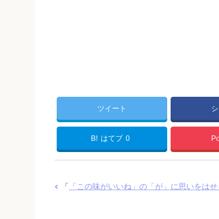
ツイート
シ
B!
はてブ
0
Po
「
「この味がいいね」の「が」に思いをはせ