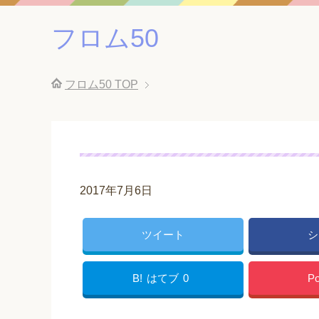
フロム50
フロム50
TOP
2017年7月6日
ツイート
シ
B!
はてブ
0
Po