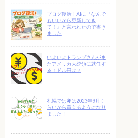
ブログ復活！AIに『なんで
もいいから更新してき
て！』と言われたので書き
ました
いよいよトランプさんがま
たアメリカ大統領に就任す
る！ドル円は？
札幌では卵は2023年6月く
らいから買えるようになり
ました！