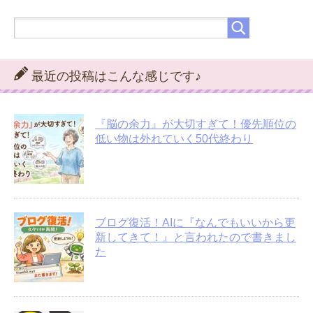
最近の投稿はこんな感じです♪
『脳の余力』が大切すぎて！優先順位の
低い物は外れていく50代終わり
ブログ復活！AIに『なんでもいいから更
新してきて！』と言われたので書きまし
た