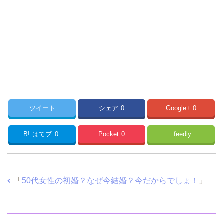
ツイート
シェア
0
Google+
0
B!
はてブ
0
Pocket
0
feedly
「
50代女性の初婚？なぜ今結婚？今だからでしょ！
」