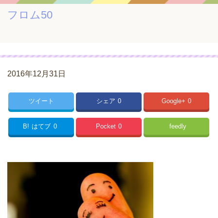
フロム50
2016年12月31日
ツイート
シェア
0
Google+
0
B!
はてブ
0
Pocket
0
feedly