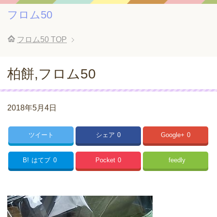
フロム50
フロム50
TOP
柏餅,フロム50
2018年5月4日
ツイート
シェア
0
Google+
0
B!
はてブ
0
Pocket
0
feedly