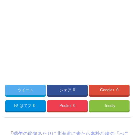
ツイート
シェア
0
Google+
0
B!
はてブ
0
Pocket
0
feedly
「
端午の節句あたりに北海道に来たら素朴な味の「べこ