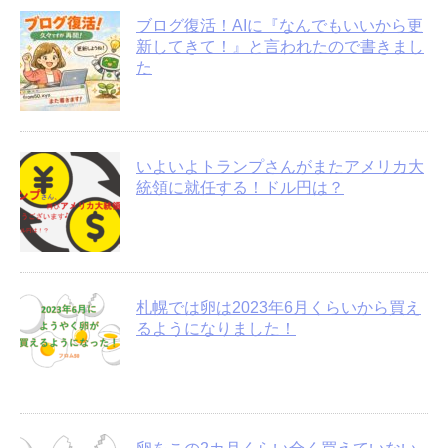
ブログ復活！AIに『なんでもいいから更
新してきて！』と言われたので書きまし
た
いよいよトランプさんがまたアメリカ大
統領に就任する！ドル円は？
札幌では卵は2023年6月くらいから買え
るようになりました！