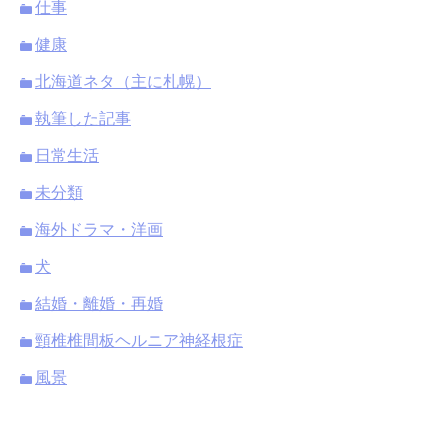
仕事
健康
北海道ネタ（主に札幌）
執筆した記事
日常生活
未分類
海外ドラマ・洋画
犬
結婚・離婚・再婚
頸椎椎間板ヘルニア神経根症
風景