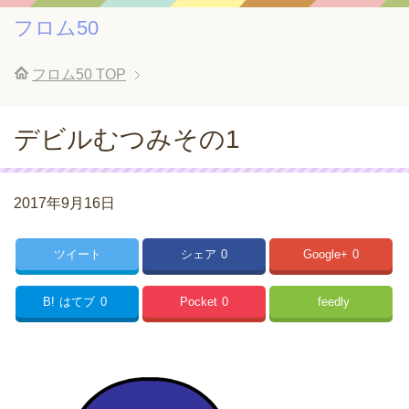
フロム50
フロム50
TOP
デビルむつみその1
2017年9月16日
ツイート
シェア
0
Google+
0
B!
はてブ
0
Pocket
0
feedly