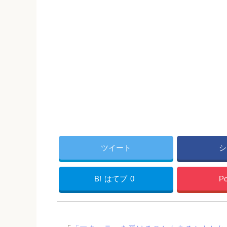
ツイート
シ
B!
はてブ
0
Po