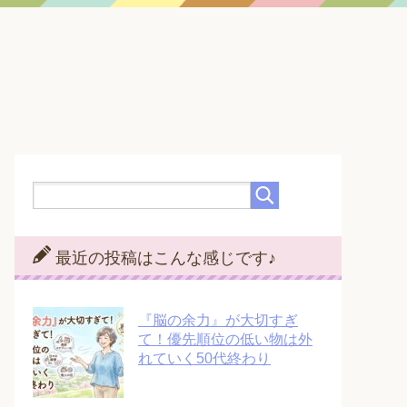
最近の投稿はこんな感じです♪
『脳の余力』が大切すぎ
て！優先順位の低い物は外
れていく50代終わり