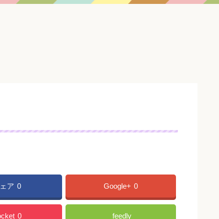
ェア
0
Google+
0
cket
0
feedly