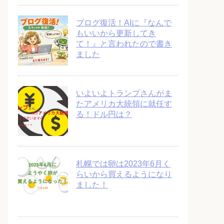
ブログ復活！AIに『なんで
もいいから更新してき
て！』と言われたので書き
ました
いよいよトランプさんがま
たアメリカ大統領に就任す
る！ドル円は？
札幌では卵は2023年6月く
らいから買えるようになり
ました！