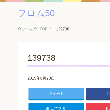
フロム50
フロム50
TOP
139738
139738
2015年6月20日
ツイート
シ
B!
はてブ
0
Po