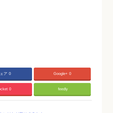
ェア
0
Google+
0
cket
0
feedly