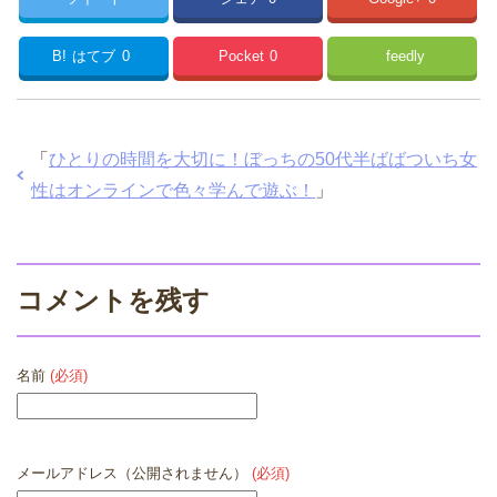
B!
はてブ
0
Pocket
0
feedly
「
ひとりの時間を大切に！ぼっちの50代半ばばついち女
性はオンラインで色々学んで遊ぶ！
」
コメントを残す
名前
(必須)
メールアドレス（公開されません）
(必須)