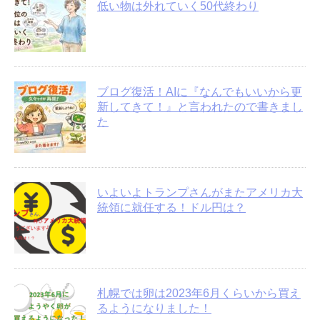
低い物は外れていく50代終わり
ブログ復活！AIに『なんでもいいから更
新してきて！』と言われたので書きまし
た
いよいよトランプさんがまたアメリカ大
統領に就任する！ドル円は？
札幌では卵は2023年6月くらいから買え
るようになりました！