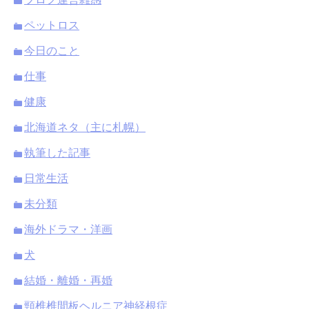
ペットロス
今日のこと
仕事
健康
北海道ネタ（主に札幌）
執筆した記事
日常生活
未分類
海外ドラマ・洋画
犬
結婚・離婚・再婚
頸椎椎間板ヘルニア神経根症