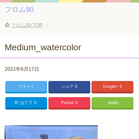
フロム50
フロム50
TOP
Medium_watercolor
2021年6月17日
ツイート
シェア
0
Google+
0
B!
はてブ
0
Pocket
0
feedly