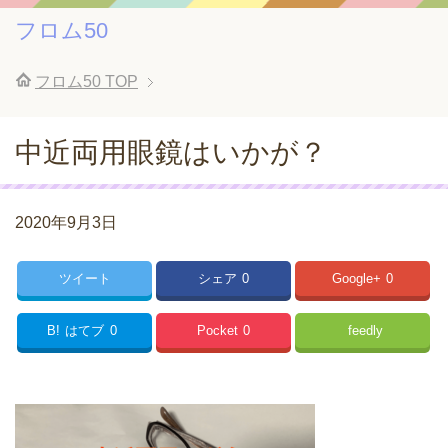
フロム50
フロム50
TOP
中近両用眼鏡はいかが？
2020年9月3日
ツイート
シェア
0
Google+
0
B!
はてブ
0
Pocket
0
feedly