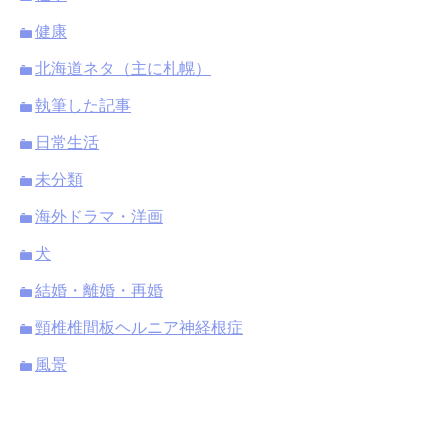
健康
北海道ネタ（主に札幌）
執筆した記事
日常生活
未分類
海外ドラマ・洋画
犬
結婚・離婚・再婚
頸椎椎間板ヘルニア神経根症
風景