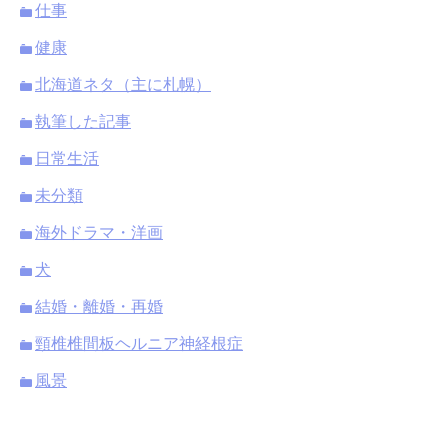
仕事
健康
北海道ネタ（主に札幌）
執筆した記事
日常生活
未分類
海外ドラマ・洋画
犬
結婚・離婚・再婚
頸椎椎間板ヘルニア神経根症
風景