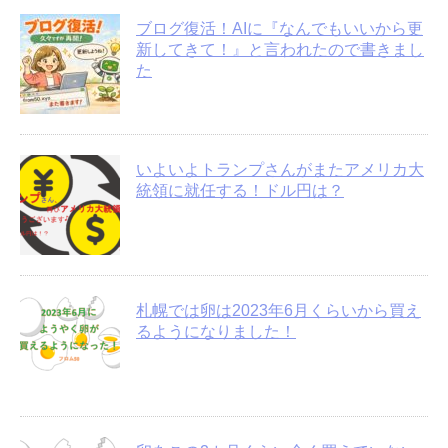
ブログ復活！AIに『なんでもいいから更
新してきて！』と言われたので書きまし
た
いよいよトランプさんがまたアメリカ大
統領に就任する！ドル円は？
札幌では卵は2023年6月くらいから買え
るようになりました！