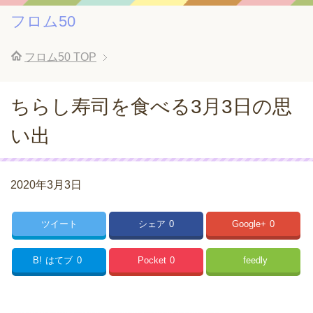
フロム50
フロム50
TOP
ちらし寿司を食べる3月3日の思
い出
2020年3月3日
ツイート
シェア
0
Google+
0
B!
はてブ
0
Pocket
0
feedly