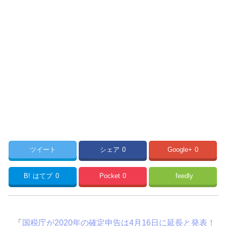
ツイート
シェア
0
Google+
0
B!
はてブ
0
Pocket
0
feedly
「
国税庁が2020年の確定申告は4月16日に延長と発表！