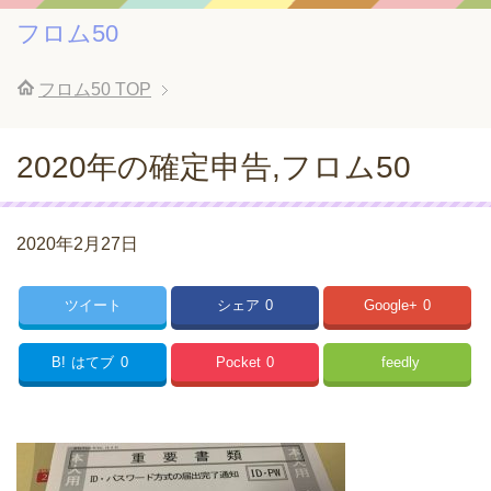
フロム50
フロム50
TOP
2020年の確定申告,フロム50
2020年2月27日
ツイート
シェア
0
Google+
0
B!
はてブ
0
Pocket
0
feedly