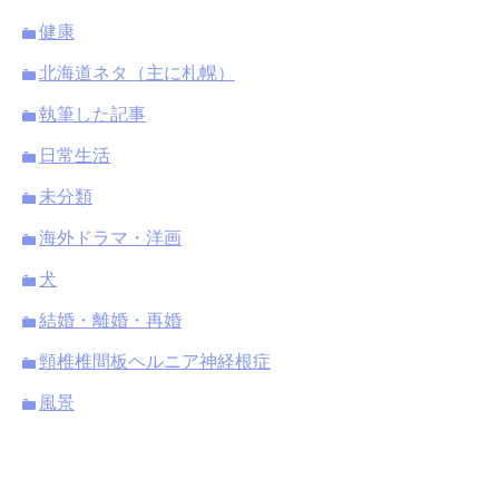
健康
北海道ネタ（主に札幌）
執筆した記事
日常生活
未分類
海外ドラマ・洋画
犬
結婚・離婚・再婚
頸椎椎間板ヘルニア神経根症
風景