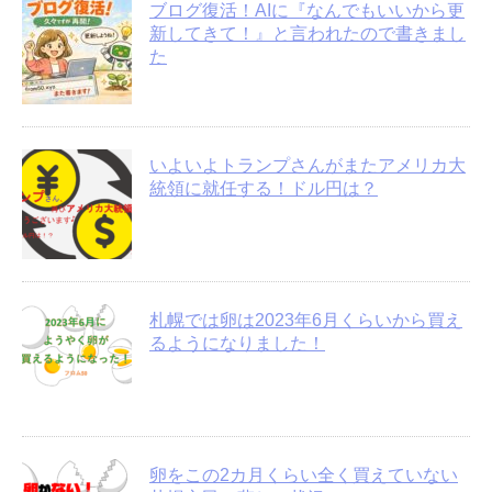
ブログ復活！AIに『なんでもいいから更
新してきて！』と言われたので書きまし
た
いよいよトランプさんがまたアメリカ大
統領に就任する！ドル円は？
札幌では卵は2023年6月くらいから買え
るようになりました！
卵をこの2カ月くらい全く買えていない