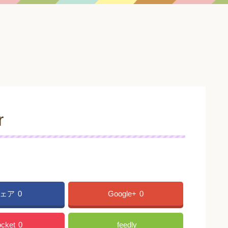
r
ェア
0
Google+
0
cket
0
feedly