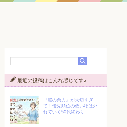
最近の投稿はこんな感じです♪
『脳の余力』が大切すぎ
て！優先順位の低い物は外
れていく50代終わり