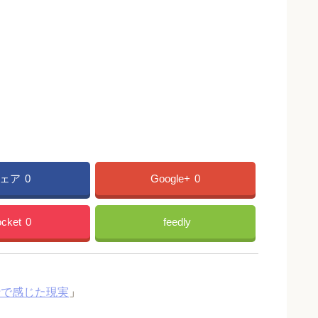
ェア
0
Google+
0
cket
0
feedly
行で感じた現実
」