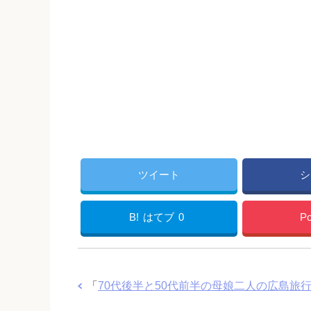
ツイート
シ
B!
はてブ
0
Po
「
70代後半と50代前半の母娘二人の広島旅