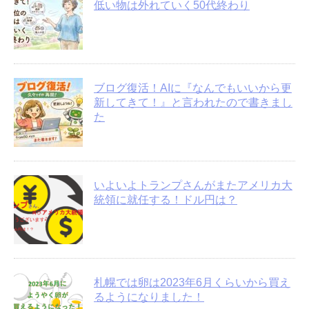
低い物は外れていく50代終わり
ブログ復活！AIに『なんでもいいから更
新してきて！』と言われたので書きまし
た
いよいよトランプさんがまたアメリカ大
統領に就任する！ドル円は？
札幌では卵は2023年6月くらいから買え
るようになりました！