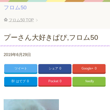
フロム50
フロム50
TOP
プーさん大好きぱぴ,フロム50
2019年6月29日
ツイート
シェア
0
Google+
0
B!
はてブ
0
Pocket
0
feedly