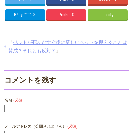
B!
はてブ
0
Pocket
0
feedly
「
ペットが死んだすぐ後に新しいペットを迎えることは
賛成？それとも反対？
」
コメントを残す
名前
(必須)
メールアドレス（公開されません）
(必須)