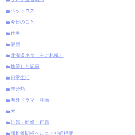
ペットロス
今日のこと
仕事
健康
北海道ネタ（主に札幌）
執筆した記事
日常生活
未分類
海外ドラマ・洋画
犬
結婚・離婚・再婚
頸椎椎間板ヘルニア神経根症