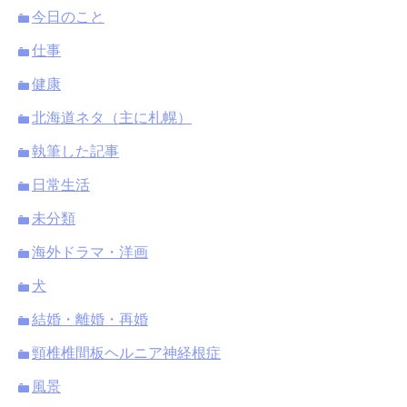
今日のこと
仕事
健康
北海道ネタ（主に札幌）
執筆した記事
日常生活
未分類
海外ドラマ・洋画
犬
結婚・離婚・再婚
頸椎椎間板ヘルニア神経根症
風景