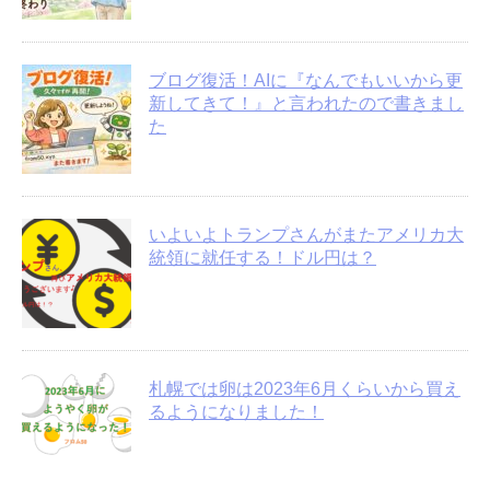
ブログ復活！AIに『なんでもいいから更
新してきて！』と言われたので書きまし
た
いよいよトランプさんがまたアメリカ大
統領に就任する！ドル円は？
札幌では卵は2023年6月くらいから買え
るようになりました！