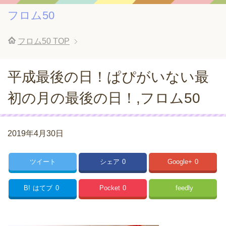
フロム50
フロム50
TOP
平成最後の日！ぱぴがいない最
初の月の最後の日！,フロム50
2019年4月30日
ツイート
シェア
0
Google+
0
B!
はてブ
0
Pocket
0
feedly