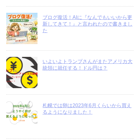
ブログ復活！AIに『なんでもいいから更
新してきて！』と言われたので書きまし
た
いよいよトランプさんがまたアメリカ大
統領に就任する！ドル円は？
札幌では卵は2023年6月くらいから買え
るようになりました！