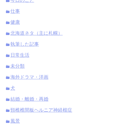
今日のこと
仕事
健康
北海道ネタ（主に札幌）
執筆した記事
日常生活
未分類
海外ドラマ・洋画
犬
結婚・離婚・再婚
頸椎椎間板ヘルニア神経根症
風景