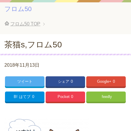
フロム50
フロム50
TOP
茶猫s,フロム50
2018年11月13日
ツイート
シェア
0
Google+
0
B!
はてブ
0
Pocket
0
feedly