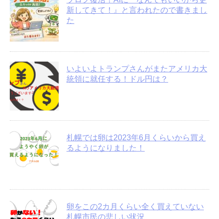
新してきて！』と言われたので書きまし
た
いよいよトランプさんがまたアメリカ大
統領に就任する！ドル円は？
札幌では卵は2023年6月くらいから買え
るようになりました！
卵をこの2カ月くらい全く買えていない
札幌市民の悲しい状況