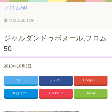
フロム50
フロム50
TOP
ジャルダンドゥボヌール,フロム
50
2018年10月3日
ツイート
シェア
0
Google+
0
B!
はてブ
0
Pocket
0
feedly