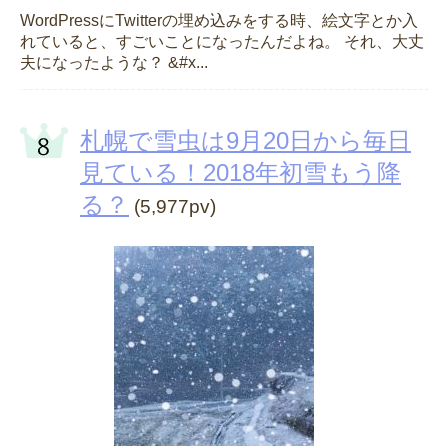
WordPressにTwitterの埋め込みをする時、絵文字とか入
れていると、すごいことになったんだよね。 それ、大丈
夫になったような？ &#x...
札幌で雪虫は9月20日から毎日
見ている！2018年初雪もう降
る？
(5,977pv)