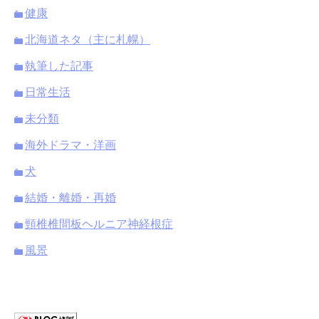
健康
北海道ネタ（主に札幌）
執筆した記事
日常生活
未分類
海外ドラマ・洋画
犬
結婚・離婚・再婚
頸椎椎間板ヘルニア神経根症
風景