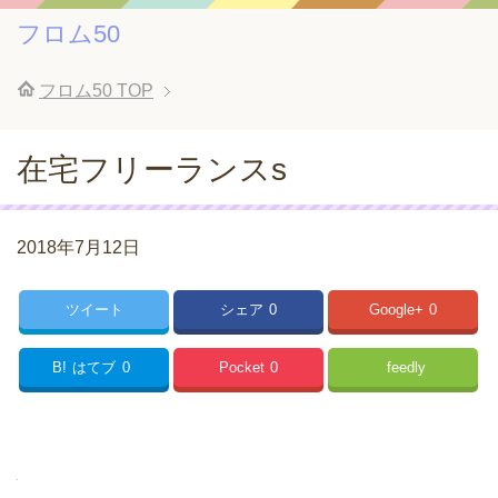
フロム50
フロム50
TOP
在宅フリーランスs
2018年7月12日
ツイート
シェア
0
Google+
0
B!
はてブ
0
Pocket
0
feedly