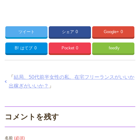
ツイート
シェア
0
Google+
0
B!
はてブ
0
Pocket
0
feedly
「
結局、50代前半女性の私、在宅フリーランスがいいか
出稼ぎがいいか？
」
コメントを残す
名前
(必須)