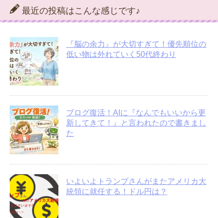
最近の投稿はこんな感じです♪
『脳の余力』が大切すぎて！優先順位の
低い物は外れていく50代終わり
ブログ復活！AIに『なんでもいいから更
新してきて！』と言われたので書きまし
た
いよいよトランプさんがまたアメリカ大
統領に就任する！ドル円は？