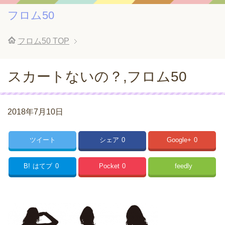
フロム50
フロム50
TOP
スカートないの？,フロム50
2018年7月10日
ツイート
シェア
0
Google+
0
B!
はてブ
0
Pocket
0
feedly