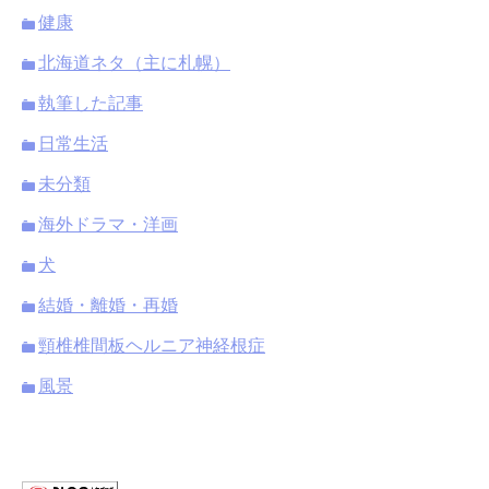
健康
北海道ネタ（主に札幌）
執筆した記事
日常生活
未分類
海外ドラマ・洋画
犬
結婚・離婚・再婚
頸椎椎間板ヘルニア神経根症
風景