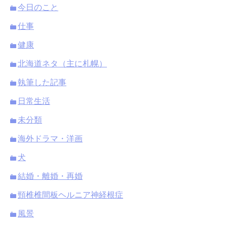
今日のこと
仕事
健康
北海道ネタ（主に札幌）
執筆した記事
日常生活
未分類
海外ドラマ・洋画
犬
結婚・離婚・再婚
頸椎椎間板ヘルニア神経根症
風景