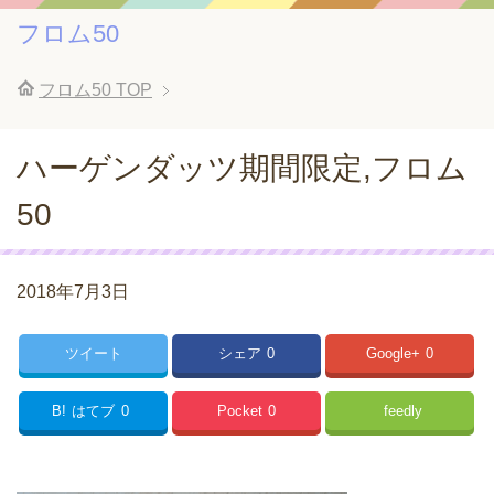
フロム50
フロム50
TOP
ハーゲンダッツ期間限定,フロム
50
2018年7月3日
ツイート
シェア
0
Google+
0
B!
はてブ
0
Pocket
0
feedly