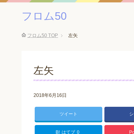
フロム50
フロム50
TOP
左矢
左矢
2018年6月16日
ツイート
シ
B!
はてブ
0
Po