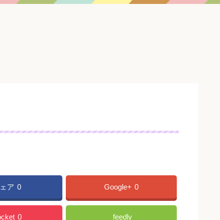
ェア
0
Google+
0
cket
0
feedly