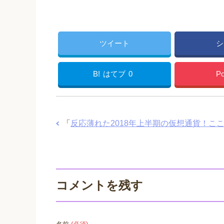
ツイート
シ
B!
はてブ
0
Po
「
反応薄れた2018年上半期の仮想通貨！こ
コメントを残す