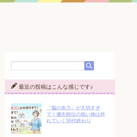
最近の投稿はこんな感じです♪
『脳の余力』が大切すぎ
て！優先順位の低い物は外
れていく50代終わり