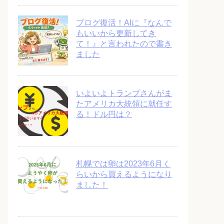
ブログ復活！AIに『なんで
もいいから更新してき
て！』と言われたので書き
ました
いよいよトランプさんがま
たアメリカ大統領に就任す
る！ドル円は？
札幌では卵は2023年6月く
らいから買えるようになり
ました！