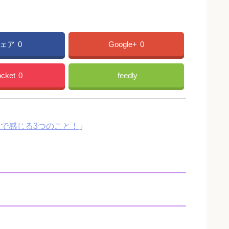
ェア
0
Google+
0
cket
0
feedly
こで感じる3つのこと！
」