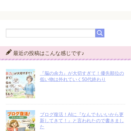
最近の投稿はこんな感じです♪
『脳の余力』が大切すぎて！優先順位の
低い物は外れていく50代終わり
ブログ復活！AIに『なんでもいいから更
新してきて！』と言われたので書きまし
た