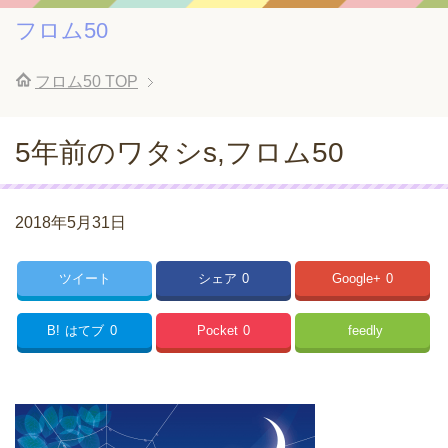
フロム50
フロム50
TOP
5年前のワタシs,フロム50
2018年5月31日
ツイート
シェア
0
Google+
0
B!
はてブ
0
Pocket
0
feedly