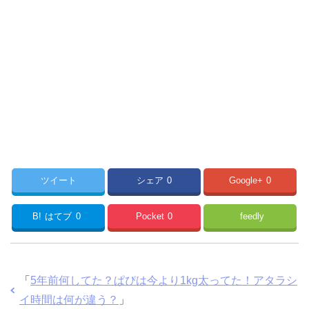
ツイート
シェア
0
Google+
0
B!
はてブ
0
Pocket
0
feedly
「
5年前何してた？ぱぴは今より1kg太ってた！アタラシ
イ時間は何が違う？
」