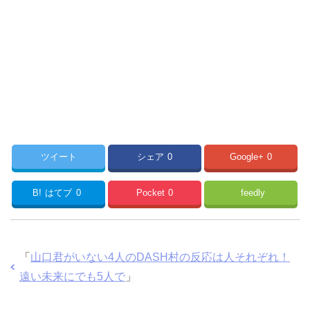
ツイート
シェア
0
Google+
0
B!
はてブ
0
Pocket
0
feedly
「
山口君がいない4人のDASH村の反応は人それぞれ！
遠い未来にでも5人で
」