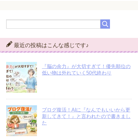
最近の投稿はこんな感じです♪
『脳の余力』が大切すぎて！優先順位の
低い物は外れていく50代終わり
ブログ復活！AIに『なんでもいいから更
新してきて！』と言われたので書きまし
た