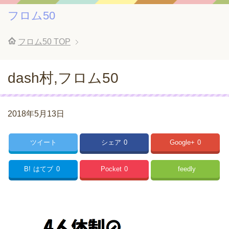
フロム50
フロム50
TOP
dash村,フロム50
2018年5月13日
ツイート
シェア
0
Google+
0
B!
はてブ
0
Pocket
0
feedly