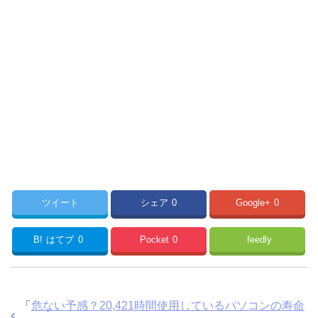
ツイート
シェア
0
Google+
0
B!
はてブ
0
Pocket
0
feedly
「
危ない予感？20,421時間使用しているパソコンの寿命