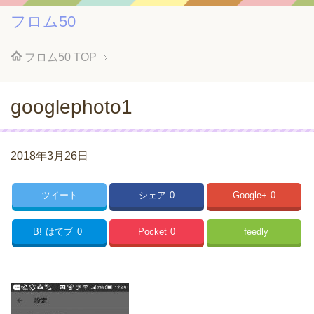
フロム50
フロム50
TOP
googlephoto1
2018年3月26日
ツイート
シェア
0
Google+
0
B!
はてブ
0
Pocket
0
feedly