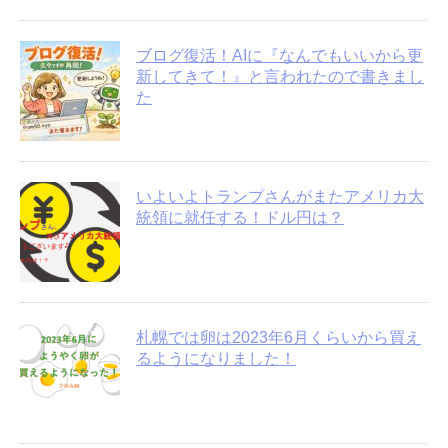
ブログ復活！AIに『なんでもいいから更
新してきて！』と言われたので書きまし
た
いよいよトランプさんがまたアメリカ大
統領に就任する！ドル円は？
札幌では卵は2023年6月くらいから買え
るようになりました！