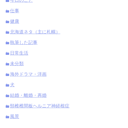
今日のこと
仕事
健康
北海道ネタ（主に札幌）
執筆した記事
日常生活
未分類
海外ドラマ・洋画
犬
結婚・離婚・再婚
頸椎椎間板ヘルニア神経根症
風景