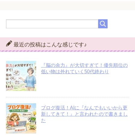
最近の投稿はこんな感じです♪
『脳の余力』が大切すぎて！優先順位の
低い物は外れていく50代終わり
ブログ復活！AIに『なんでもいいから更
新してきて！』と言われたので書きまし
た