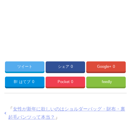
ツイート
シェア
0
Google+
0
B!
はてブ
0
Pocket
0
feedly
「
女性が新年に欲しいのはショルダーバッグ・財布・裏
起毛パンツって本当？
」