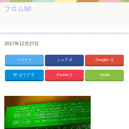
フロム50
2017年12月27日
ツイート
シェア
0
Google+
0
B!
はてブ
0
Pocket
0
feedly