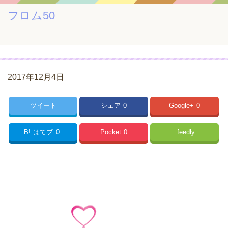
フロム50
2017年12月4日
ツイート
シェア
0
Google+
0
B!
はてブ
0
Pocket
0
feedly