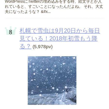
WordPressにTwitterの埋め込みをする時、絵文字とか入
れていると、すごいことになったんだよね。 それ、大丈
夫になったような？ &#x...
札幌で雪虫は9月20日から毎日
見ている！2018年初雪もう降
る？
(5,978pv)