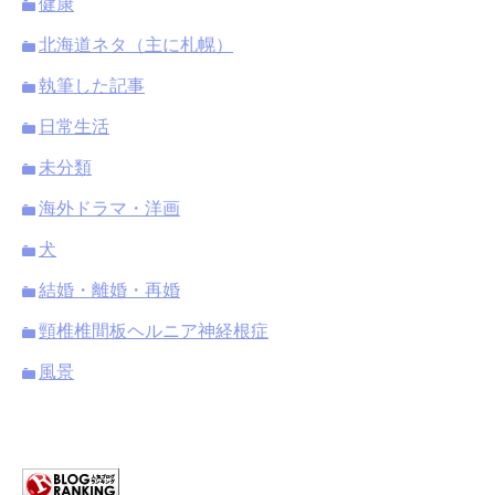
健康
北海道ネタ（主に札幌）
執筆した記事
日常生活
未分類
海外ドラマ・洋画
犬
結婚・離婚・再婚
頸椎椎間板ヘルニア神経根症
風景