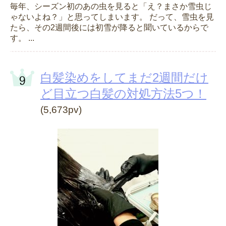
毎年、シーズン初のあの虫を見ると「え？まさか雪虫じ
ゃないよね？」と思ってしまいます。 だって、雪虫を見
たら、その2週間後には初雪が降ると聞いているからで
す。 ...
白髪染めをしてまだ2週間だけ
ど目立つ白髪の対処方法5つ！
(5,673pv)