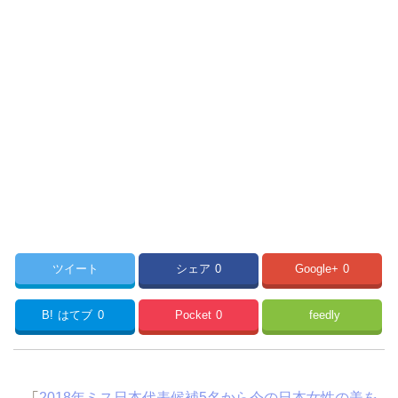
ツイート
シェア
0
Google+
0
B!
はてブ
0
Pocket
0
feedly
「
2018年ミス日本代表候補5名から今の日本女性の美を