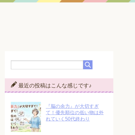
最近の投稿はこんな感じです♪
『脳の余力』が大切すぎ
て！優先順位の低い物は外
れていく50代終わり