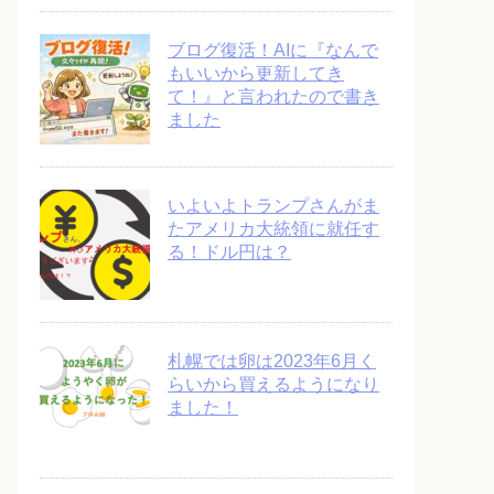
ブログ復活！AIに『なんで
もいいから更新してき
て！』と言われたので書き
ました
いよいよトランプさんがま
たアメリカ大統領に就任す
る！ドル円は？
札幌では卵は2023年6月く
らいから買えるようになり
ました！