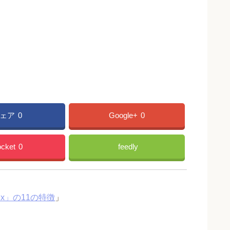
ェア
0
Google+
0
cket
0
feedly
x」の11の特徴
」