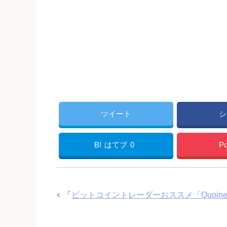
ツイート
シ
B!
はてブ
0
Po
「
ビットコイントレーダーおススメ「Quoine