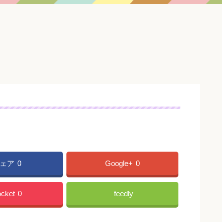
ェア
0
Google+
0
cket
0
feedly