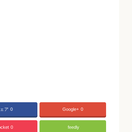
ェア
0
Google+
0
cket
0
feedly