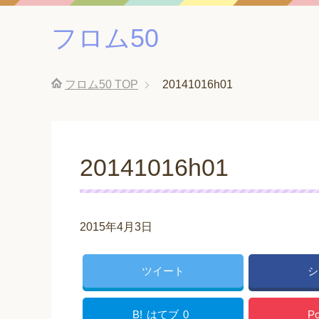
フロム50
フロム50
TOP
20141016h01
20141016h01
2015年4月3日
ツイート
シ
B!
はてブ
0
Po