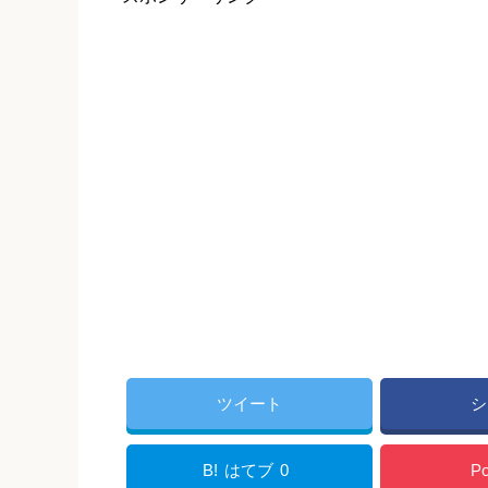
ツイート
シ
B!
はてブ
0
Po