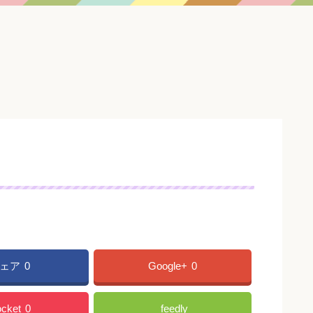
ェア
0
Google+
0
cket
0
feedly