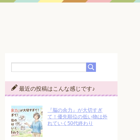
最近の投稿はこんな感じです♪
『脳の余力』が大切すぎ
て！優先順位の低い物は外
れていく50代終わり