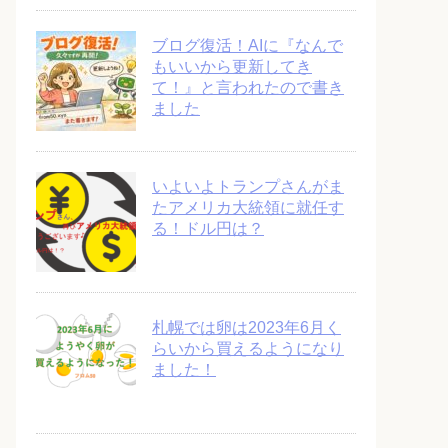
ブログ復活！AIに『なんで
もいいから更新してき
て！』と言われたので書き
ました
いよいよトランプさんがま
たアメリカ大統領に就任す
る！ドル円は？
札幌では卵は2023年6月く
らいから買えるようになり
ました！