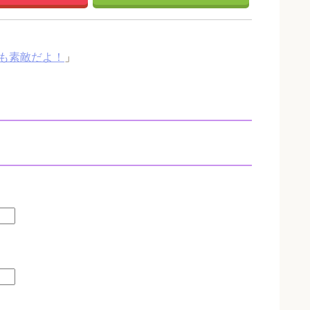
も素敵だよ！
」