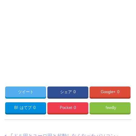
ツイート
シェア
0
Google+
0
B!
はてブ
0
Pocket
0
feedly
「
ドル円とユーロ円と起動しなくなったパソコン
」