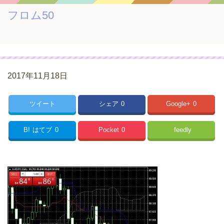
フロム50
2017年11月18日
ツイート
シェア
0
Google+
0
B!
はてブ
0
Pocket
0
feedly