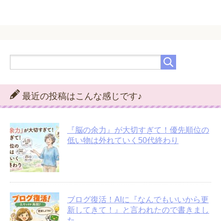
最近の投稿はこんな感じです♪
『脳の余力』が大切すぎて！優先順位の
低い物は外れていく50代終わり
ブログ復活！AIに『なんでもいいから更
新してきて！』と言われたので書きまし
た