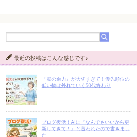
最近の投稿はこんな感じです♪
『脳の余力』が大切すぎて！優先順位の
低い物は外れていく50代終わり
ブログ復活！AIに『なんでもいいから更
新してきて！』と言われたので書きまし
た