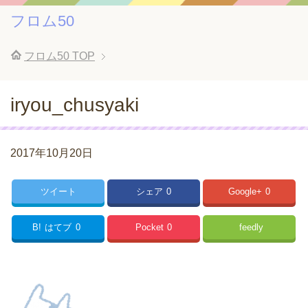
フロム50
フロム50
TOP
iryou_chusyaki
2017年10月20日
ツイート
シェア
0
Google+
0
B!
はてブ
0
Pocket
0
feedly