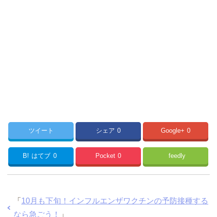
ツイート
シェア
0
Google+
0
B!
はてブ
0
Pocket
0
feedly
「
10月も下旬！インフルエンザワクチンの予防接種する
なら急ごう！
」