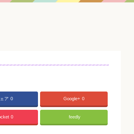
ェア
0
Google+
0
cket
0
feedly