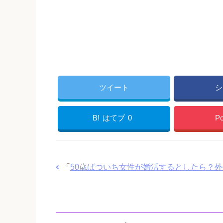
ツイート
シ
B!
はてブ
0
Po
「
50歳ばついち女性が婚活するとしたら？