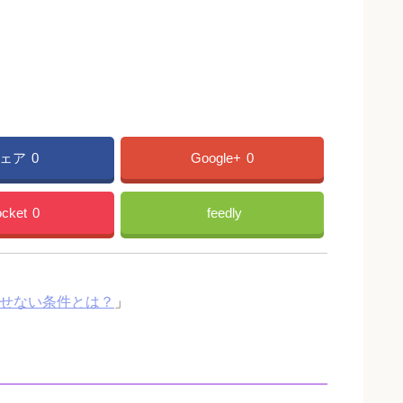
ェア
0
Google+
0
cket
0
feedly
外せない条件とは？
」