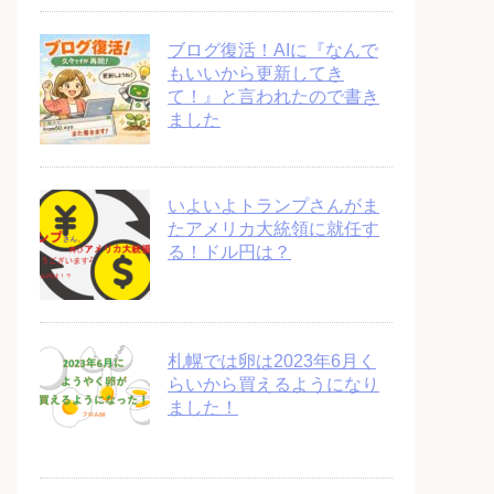
ブログ復活！AIに『なんで
もいいから更新してき
て！』と言われたので書き
ました
いよいよトランプさんがま
たアメリカ大統領に就任す
る！ドル円は？
札幌では卵は2023年6月く
らいから買えるようになり
ました！