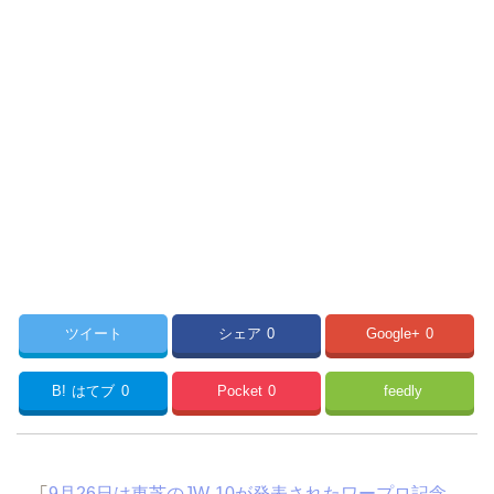
ツイート
シェア
0
Google+
0
B!
はてブ
0
Pocket
0
feedly
「
9月26日は東芝のJW-10が発表されたワープロ記念