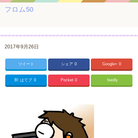
フロム50
2017年9月26日
ツイート
シェア
0
Google+
0
B!
はてブ
0
Pocket
0
feedly