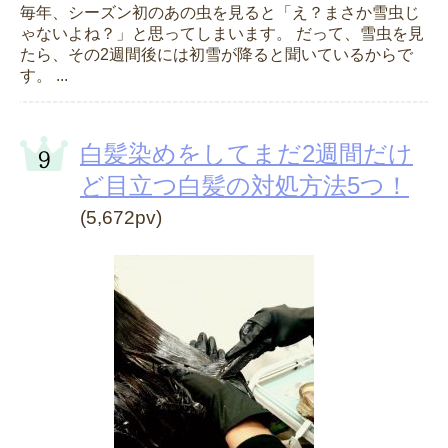
毎年、シーズン初のあの虫を見ると「え？まさか雪虫じ
ゃないよね？」と思ってしまいます。 だって、雪虫を見
たら、その2週間後には初雪が降ると聞いているからで
す。 ...
白髪染めをしてまだ2週間だけ
ど目立つ白髪の対処方法5つ！
(5,672pv)