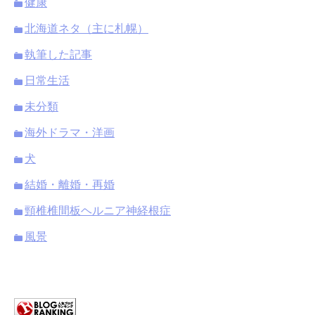
健康
北海道ネタ（主に札幌）
執筆した記事
日常生活
未分類
海外ドラマ・洋画
犬
結婚・離婚・再婚
頸椎椎間板ヘルニア神経根症
風景