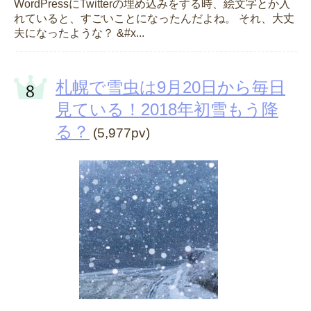
WordPressにTwitterの埋め込みをする時、絵文字とか入
れていると、すごいことになったんだよね。 それ、大丈
夫になったような？ &#x...
札幌で雪虫は9月20日から毎日
見ている！2018年初雪もう降
る？
(5,977pv)