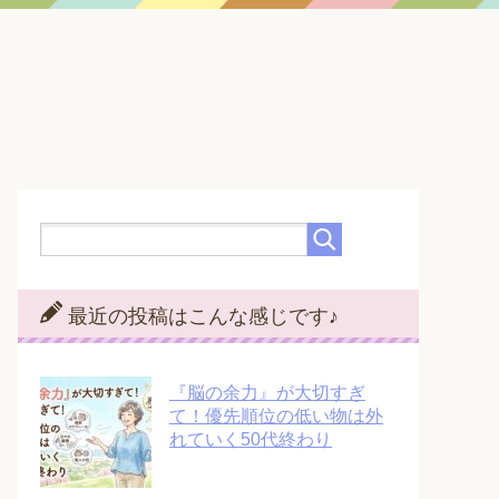
最近の投稿はこんな感じです♪
『脳の余力』が大切すぎ
て！優先順位の低い物は外
れていく50代終わり