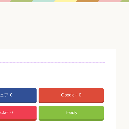
ェア
0
Google+
0
cket
0
feedly