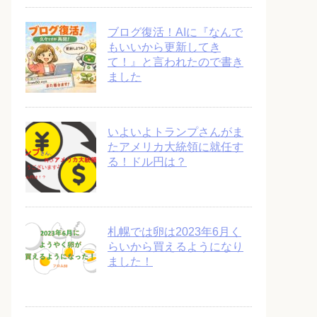
ブログ復活！AIに『なんで
もいいから更新してき
て！』と言われたので書き
ました
いよいよトランプさんがま
たアメリカ大統領に就任す
る！ドル円は？
札幌では卵は2023年6月く
らいから買えるようになり
ました！